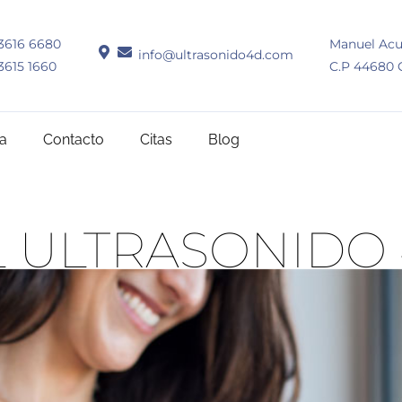
3616 6680
Manuel Acu
info@ultrasonido4d.com
3615 1660
C.P 44680 G
ía
Contacto
Citas
Blog
L ULTRASONIDO