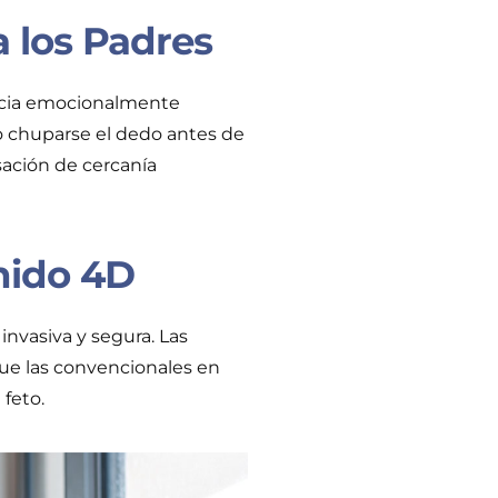
a los Padres
encia emocionalmente
 o chuparse el dedo antes de
sación de cercanía
nido 4D
nvasiva y segura. Las
que las convencionales en
feto.