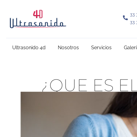
33 
33 
Ultrasonido 4d
Nosotros
Servicios
Galer
¿QUE ES E