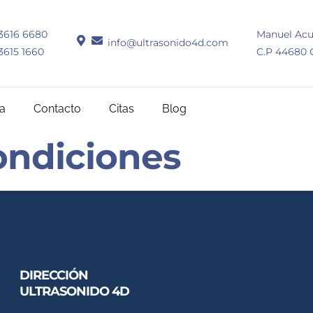
3616 6680
Manuel Acu
info@ultrasonido4d.com
3615 1660
C.P 44680 G
ía
Contacto
Citas
Blog
ondiciones
DIRECCIÓN
ULTRASONIDO 4D